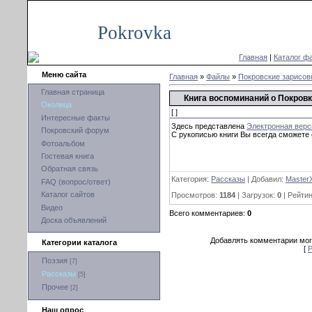
Пятница, 07.08.2026, 19:45
Pokrovka
Главная
|
Каталог ф
Меню сайта
Главная
»
Файлы
»
Покровские зарисов
Главная страница
Книга воспоминаний о Покровк
Околица
[ ]
Интересные факты
Здесь представлена
Электронная верс
Покровский форум
С рукописью книги Вы всегда сможете
Фотоальбом
Гостевая книга
Обратная связь
Категория:
Рассказы
| Добавил:
Master
FAQ (вопрос/ответ)
Каталог сайтов
Просмотров:
1184
| Загрузок:
0
| Рейтин
Видео
Всего комментариев:
0
Доска объявлений
Добавлять комментарии мог
Категории каталога
[
Р
Поэзия
[7]
Рассказы
[5]
Прочее
[2]
Наш опрос