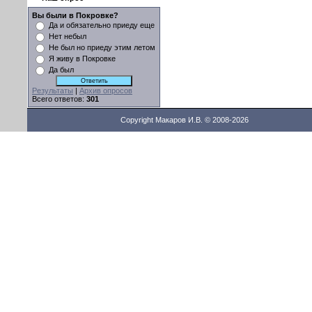
Вы были в Покровке?
Да и обязательно приеду еще
Нет небыл
Не был но приеду этим летом
Я живу в Покровке
Да был
Результаты
|
Архив опросов
Всего ответов:
301
Copyright Макаров И.В. © 2008-2026